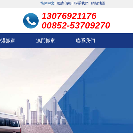
简体中文
|
搬家價格
|
聯系我們
|
網站地圖
13076921176
00852-53709270
香港搬家
澳門搬家
聯系我們