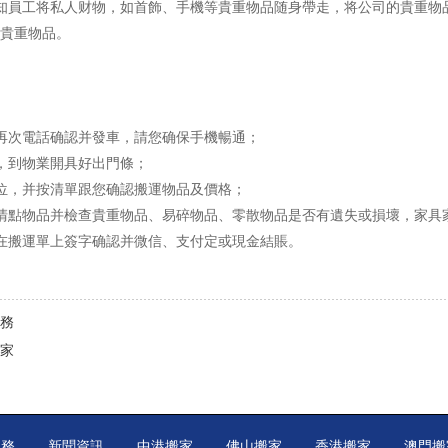
知員工将私人财物，如首飾、手機等貴重物品随身帶走，将公司的貴重物
貴重物品。
再次電話确認并發車，請您确保手機暢通；
，到物業開具好出門條；
位，并按清單跟您确認搬運物品及價格；
清點物品并檢查貴重物品、易碎物品、零散物品是否有遺失或損壞，家具
在搬運單上簽字确認并微信、支付定或現金結賬。
務
家
服務
新聞資訊
中港搬家
佛山搬家
香港搬家
澳門搬