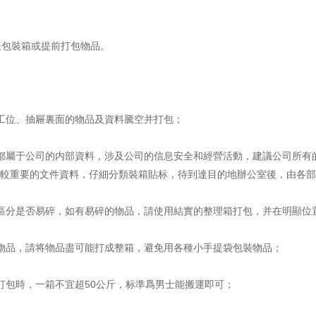
包裝箱或提前打包物品。
工位、抽屜裏面的物品及資料騰空并打包；
都屬于公司的内部資料，涉及公司的信息安全和經營活動，建議公司所有
較重要的文件資料，仔細分類裝箱貼标，待到達目的地辦公室後，由各部
區分是否易碎，如有易碎的物品，請使用結實的整理箱打包，并在明顯位置标
物品，請将物品盡可能打成整箱，避免用各種小手提袋包裝物品；
打包時，一箱不宜超50公斤，标準爲男士能搬運即可；