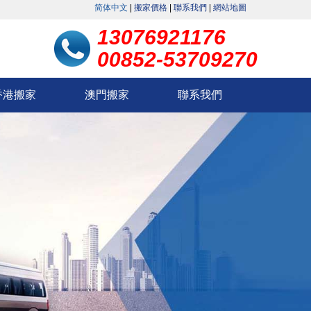
简体中文
|
搬家價格
|
聯系我們
|
網站地圖
13076921176
00852-53709270
香港搬家
澳門搬家
聯系我們