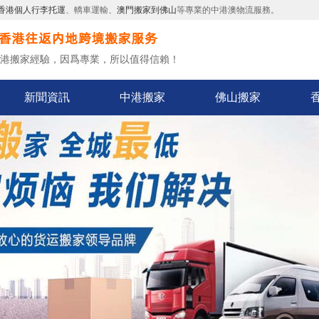
香港個人行李托運
、轎車運輸、
澳門搬家到佛山
等專業的中港澳物流服務。
中港搬家經驗，因爲專業，所以值得信賴！
新聞資訊
中港搬家
佛山搬家