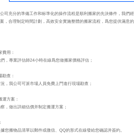
公司充分的準備工作和标準化的操作流程是順利搬家的先決條件，我們經
案，合理制定時間計劃，高效安全實施整體的搬家流程，爲您提供滿意的
家費用：
們，專業評估師24小時在線爲您做搬家價格評估；
場勘查：
況，我公司可派市場人員免費上門進行現場勘查；
搬運方案：
察，做出詳細估價并制定搬運方案；
：
據您搬物品清單以郵件或微信、QQ的形式在線發給您确認并簽約。