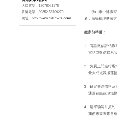
大陸電話：13076921176
佛山市中港搬家
香港電話：00852-53709270
網址：
http://www.hk0757fs.com/
通，順暢梳理搬家方
搬家前準備：
1、電話微信評估搬
電話或微信聯系我
2、免費上門進行現
量大或複雜搬運情
3、确定搬運價格及
通過在線或現場勘
4、清單确認并簽約
我們專業團隊會根