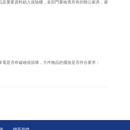
品及重要資料鎖入保險櫃，各部門要檢查所有的辦公家具，避
家電是否有磕碰或損壞，大件物品的擺放是否符合要求；
家
聯系我們