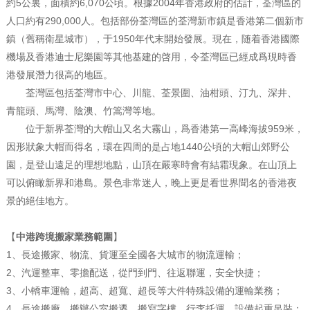
約5公裏，面積約6,070公頃。根據2004年香港政府的估計，荃灣區的
人口約有290,000人。包括部份荃灣區的荃灣新市鎮是香港第二個新市
鎮（舊稱衛星城市），于1950年代末開始發展。現在，随着香港國際
機場及香港迪士尼樂園等其他基建的啓用，令荃灣區已經成爲現時香
港發展潛力很高的地區。
荃灣區包括荃灣市中心、川龍、荃景圍、油柑頭、汀九、深井、
青龍頭、馬灣、陰澳、竹篙灣等地。
位于新界荃灣的大帽山又名大霧山，爲香港第一高峰海拔959米，
因形狀象大帽而得名，環在四周的是占地1440公頃的大帽山郊野公
園，是登山遠足的理想地點，山頂在嚴寒時會有結霜現象。在山頂上
可以俯瞰新界和港島。景色非常迷人，晚上更是看世界聞名的香港夜
景的絕佳地方。
【
中港跨境搬家業務範圍
】
1、長途搬家、物流、貨運至全國各大城市的物流運輸；
2、汽運整車、零擔配送，從門到門、往返聯運，安全快捷；
3、小轎車運輸，超高、超寬、超長等大件特殊設備的運輸業務；
4、長途搬廠、搬辦公室搬遷、搬寫字樓、行李托運、設備起重吊裝；