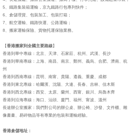
5、鐵路集裝箱運輸，京九鐵路行包專列快件；
6、倉儲理貨、包裝加工、包裝打箱；
7、航空運輸、鐵路快運、公路運輸；
8、搬家運輸保險、貨物托運保險業務。
【
香港搬家到全國主要路線
】
香港到華中專線：北京、天津、石家莊、杭州、武漢、長沙
香港到華南專線：上海、南昌、南京、鄭州、義烏、合肥、濟南、杭
州
香港到西南專線：昆明、南甯、貴陽、遵義、重慶、成都
香港到東北專線：哈爾濱、沈陽、大連、長春、吉林、佳木斯
香港到西北專線：西安、太原、蘭州、西甯、銀川、烏魯木齊
香港到沿海專線：海口、汕頭、廈門、福州、甯波、溫州
長途辦公室搬家：我們對公司的辦公桌、辦公椅、沙發、文件櫃、雕
像書畫、易碎物品等有專業的包裝和運輸經驗。
香港倉儲地址：