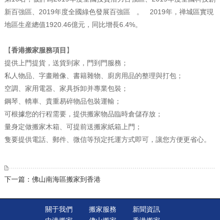
新百強區、2019年度全國綠色發展百強區
。
2019年，禅城區實現
地區生産總值1920.46億元，同比增長6.4%。
【
香港
搬家服務項目
】
提供上門提貨，送貨到家，門到門服務；
私人物品、字畫雕像、書籍雜物、廚房用品的整理與打包；
空調、家用電器、家具拆卸并專業包裝；
鋼琴、轎車、貴重易碎物品包裝運輸；
可根據您的行程需要，提供搬家物品臨時倉儲存放；
量身定做搬家木箱、可提前送搬家紙箱上門；
隻要提供電話、郵件、微信等預定托運方式即可，讓您方便更省心。
下一篇：佛山南海區搬家到香港
關于我們
搬家服務
新聞資訊