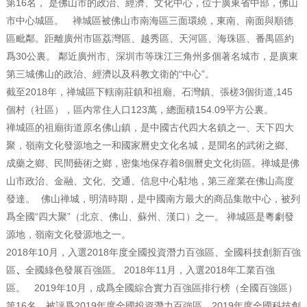
第16名， 是佛山市的政治、經濟、文化中心，位于廣東省中部，佛山
市中心城區。
禅城區被佛山市南海區三面環繞，東南、南面與順德
區毗鄰。距離廣州市區荔灣區、越秀區、天河區、海珠區、番禺區約
爲30公裏。 鄰近廣州市、深圳市等珠江三角州多個著名城市，是廣東
第三城佛山的政治、經濟以及科教文衛的“中心”。
截至2018年，禅城區下轄南莊鎮和祖廟、石灣鎮、張槎3個街道,145
個村（社區），區内常住人口123萬，總面積154.09平方公裏。
禅城區的祖廟街道原名佛山鎮，是中國古代四大名鎮之一、天下四大
聚，嶺南文化發源地之一和國家曆史文化名城，是聞名的武術之鄉、
成藥之鄉、民間藝術之鄉，密集地保存着8個曆史文化街區。禅城是佛
山市政治、金融、文化、交通、信息中心駐地，第三産業在佛山高度
發達。
佛山禅城，明清時期，是中國南方最大的商品集散中心，被列
爲全國“四大聚”（北京、佛山、蘇州、漢口）之一。
禅城區是粵劇發
源地，嶺南文化發源地之一。
2018年10月，入選2018年度全國投資潛力百強區、全國科技創新百強
區
、
全國綠色發展百強區。
2018年11月，入選2018年工業百強
區。
2019年10月，成爲全國綜合實力百強區排行榜（全國百強區）
第16名，被評爲2019年度全國投資潛力百強區、2019年度全國科技創